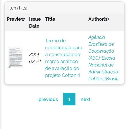
Item hits:
Preview
Issue
Title
Author(s)
Date
Agência
Termo de
Brasileira de
cooperação para
Cooperação
2014-
a construção do
(ABC)
;
Escola
02-21
marco analítico
Nacional de
de avaliação do
Administração
projeto Cotton 4
Pública (Brasil)
previous
1
next