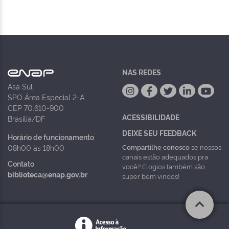
NAS REDES
Asa Sul
SPO Área Especial 2-A
CEP 70.610-900
ACESSIBILIDADE
Brasília/DF
DEIXE SEU FEEDBACK
Horário de funcionamento
Compartilhe conosco
se nossos
08h00 às 18h00
canais estão adequados pra
Contato
você? Elogios também são
biblioteca@enap.gov.br
super bem vindos!