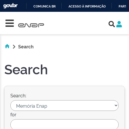
COMUNICA BR
ACESSO À INFORMAÇÃO
PARTI
Skip navigation
IR
PARA
O
CONTEÚDO
Search
Search
Search:
for