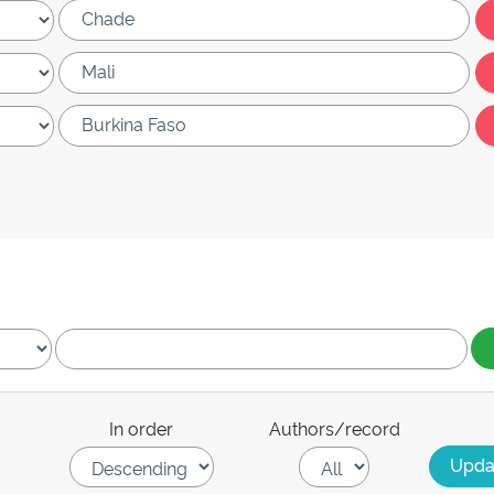
In order
Authors/record