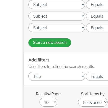
Start a new search
Add filters:
Use filters to refine the search results.
Results/Page
Sort items by