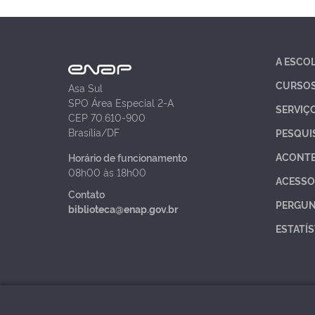
A ESCO
CURSO
Asa Sul
SPO Área Especial 2-A
SERVIÇ
CEP 70.610-900
Brasília/DF
PESQUI
ACONT
Horário de funcionamento
08h00 às 18h00
ACESSO
Contato
PERGUN
biblioteca@enap.gov.br
ESTATÍS