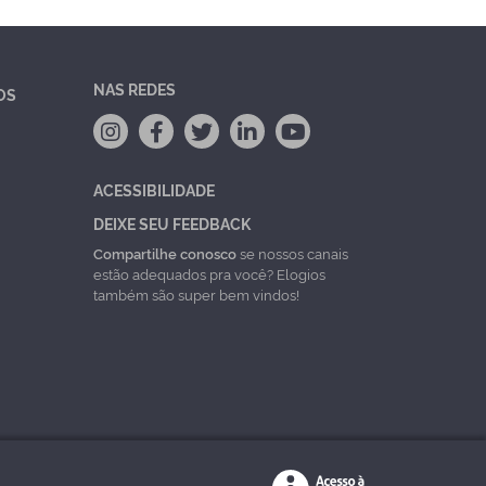
NAS REDES
OS
ACESSIBILIDADE
DEIXE SEU FEEDBACK
Compartilhe conosco
se nossos canais
estão adequados pra você? Elogios
também são super bem vindos!