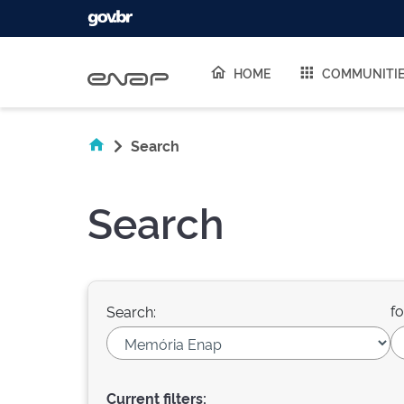
Skip navigation
HOME
COMMUNITI
Search
Search
fo
Search:
Current filters: