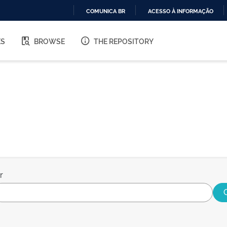
COMUNICA BR
ACESSO À INFORMAÇÃO
IR
PARA
ES
BROWSE
THE REPOSITORY
O
CONTEÚDO
r