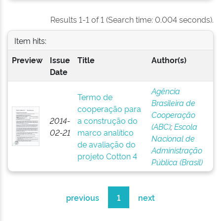
Results 1-1 of 1 (Search time: 0.004 seconds).
Item hits:
Preview
Issue
Title
Author(s)
Date
Agência
Termo de
Brasileira de
cooperação para
Cooperação
2014-
a construção do
(ABC)
;
Escola
02-21
marco analítico
Nacional de
de avaliação do
Administração
projeto Cotton 4
Pública (Brasil)
previous
1
next