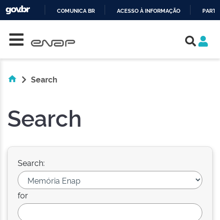
COMUNICA BR
ACESSO À INFORMAÇÃO
PARTI
Skip navigation
IR
PARA
O
CONTEÚDO
Search
Search
Search:
for