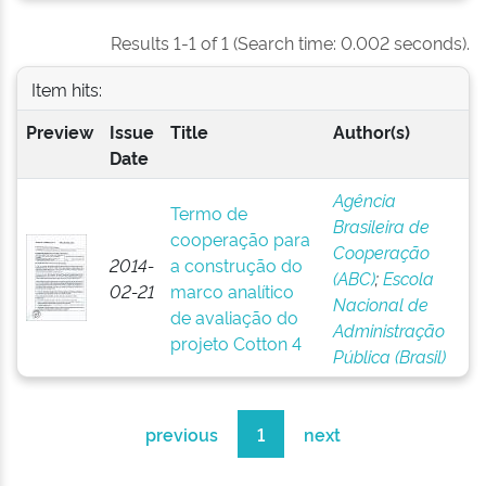
Results 1-1 of 1 (Search time: 0.002 seconds).
Item hits:
Preview
Issue
Title
Author(s)
Date
Agência
Termo de
Brasileira de
cooperação para
Cooperação
2014-
a construção do
(ABC)
;
Escola
02-21
marco analítico
Nacional de
de avaliação do
Administração
projeto Cotton 4
Pública (Brasil)
previous
1
next