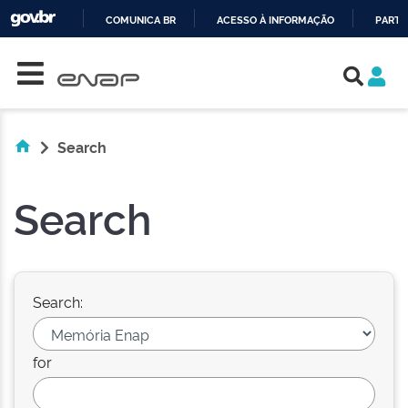
COMUNICA BR
ACESSO À INFORMAÇÃO
PARTI
Skip navigation
IR
PARA
O
CONTEÚDO
Search
Search
Search:
for