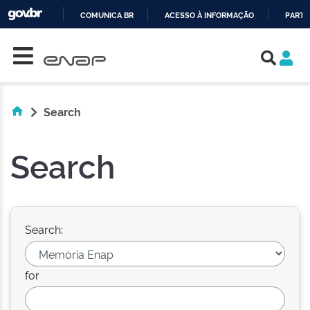
COMUNICA BR
ACESSO À INFORMAÇÃO
PARTI
Skip navigation
IR
PARA
O
CONTEÚDO
Search
Search
Search:
for