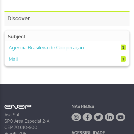
Discover
Subject
Agência Brasileira de Cooperação ...
1
Mali
1
NAS REDES
Asa Sul
SPO Área Especial 2-A
CEP 70.610-900
ACESSIBILIDADE
Brasília/DF