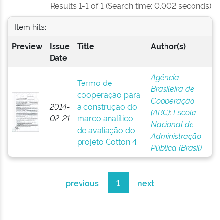
Results 1-1 of 1 (Search time: 0.002 seconds).
Item hits:
Preview
Issue
Title
Author(s)
Date
Agência
Termo de
Brasileira de
cooperação para
Cooperação
2014-
a construção do
(ABC)
;
Escola
02-21
marco analítico
Nacional de
de avaliação do
Administração
projeto Cotton 4
Pública (Brasil)
previous
1
next