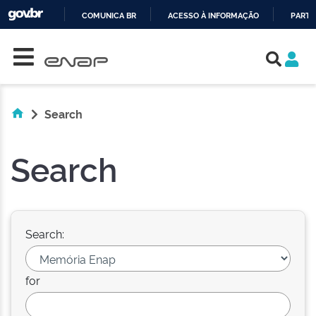
COMUNICA BR
ACESSO À INFORMAÇÃO
PARTI
Skip navigation
IR
PARA
O
CONTEÚDO
Search
Search
Search:
for