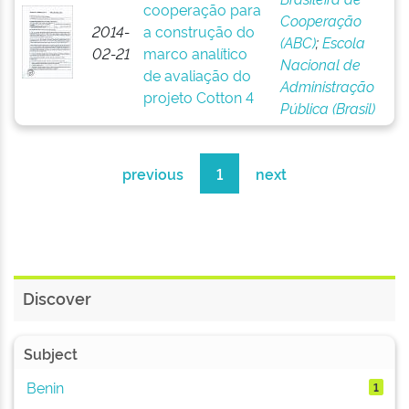
cooperação para
Cooperação
2014-
a construção do
(ABC)
;
Escola
02-21
marco analítico
Nacional de
de avaliação do
Administração
projeto Cotton 4
Pública (Brasil)
previous
1
next
Discover
Subject
Benin
1