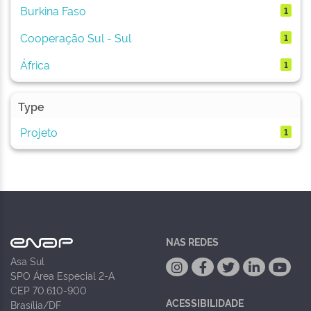
Burkina Faso
1
Cooperação Sul - Sul
1
África
1
Type
Projeto
1
NAS REDES
Asa Sul
SPO Área Especial 2-A
CEP 70.610-900
ACESSIBILIDADE
Brasília/DF