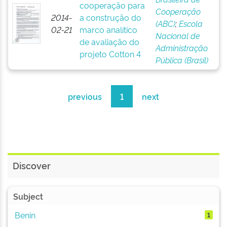
cooperação para
Cooperação
2014-
a construção do
(ABC)
;
Escola
02-21
marco analítico
Nacional de
de avaliação do
Administração
projeto Cotton 4
Pública (Brasil)
previous
1
next
Discover
Subject
Benin
1