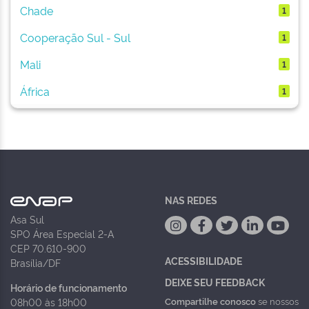
Chade
1
Cooperação Sul - Sul
1
Mali
1
África
1
NAS REDES
Asa Sul
SPO Área Especial 2-A
CEP 70.610-900
ACESSIBILIDADE
Brasília/DF
DEIXE SEU FEEDBACK
Horário de funcionamento
Compartilhe conosco
se nossos
08h00 às 18h00