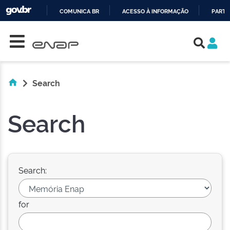
COMUNICA BR
ACESSO À INFORMAÇÃO
PARTI
Skip navigation
IR
PARA
O
CONTEÚDO
Search
Search
Search:
for