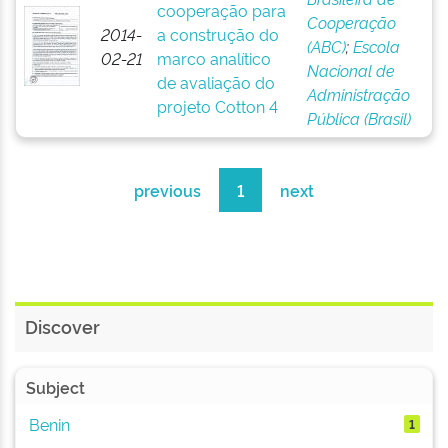
cooperação para
Cooperação
2014-
a construção do
(ABC)
;
Escola
02-21
marco analítico
Nacional de
de avaliação do
Administração
projeto Cotton 4
Pública (Brasil)
previous
1
next
Discover
Subject
Benin
1