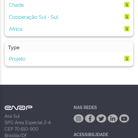
Chade
1
Cooperação Sul - Sul
1
África
1
Type
Projeto
1
NAS REDES
Asa Sul
SPO Área Especial 2-A
CEP 70.610-900
ACESSIBILIDADE
Brasília/DF