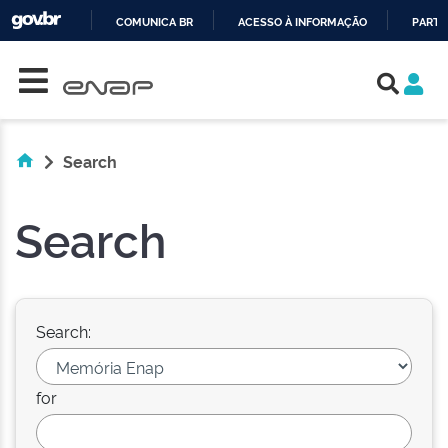
COMUNICA BR
ACESSO À INFORMAÇÃO
PARTI
Skip navigation
IR
PARA
O
CONTEÚDO
Search
Search
Search:
for