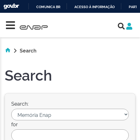
COMUNICA BR
ACESSO À INFORMAÇÃO
PARTI
Skip navigation
IR
PARA
O
CONTEÚDO
Search
Search
Search:
for