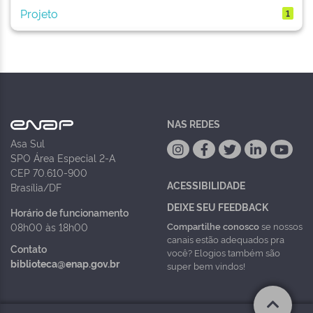
Projeto
1
NAS REDES
Asa Sul
SPO Área Especial 2-A
CEP 70.610-900
ACESSIBILIDADE
Brasília/DF
DEIXE SEU FEEDBACK
Horário de funcionamento
Compartilhe conosco
se nossos
08h00 às 18h00
canais estão adequados pra
Contato
você? Elogios também são
biblioteca@enap.gov.br
super bem vindos!