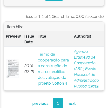
Results 1-1 of 1 (Search time: 0.003 seconds).
Item hits:
Preview
Issue
Title
Author(s)
Date
Agência
Termo de
Brasileira de
cooperação para
Cooperação
2014-
a construção do
(ABC)
;
Escola
02-21
marco analítico
Nacional de
de avaliação do
Administração
projeto Cotton 4
Pública (Brasil)
previous
1
next