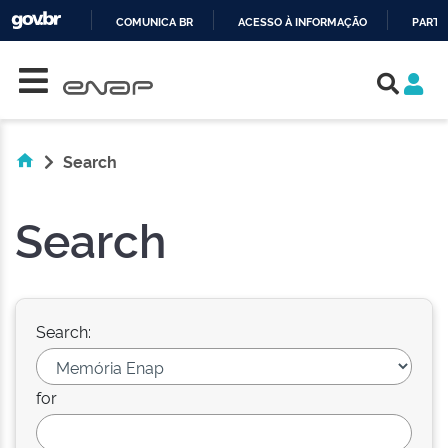
COMUNICA BR
ACESSO À INFORMAÇÃO
PARTI
Skip navigation
IR
PARA
O
CONTEÚDO
Search
Search
Search:
for