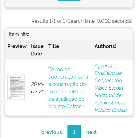
Results 1-1 of 1 (Search time: 0.002 seconds).
Item hits:
Preview
Issue
Title
Author(s)
Date
Agência
Termo de
Brasileira de
cooperação para
Cooperação
2014-
a construção do
(ABC)
;
Escola
02-21
marco analítico
Nacional de
de avaliação do
Administração
projeto Cotton 4
Pública (Brasil)
previous
1
next