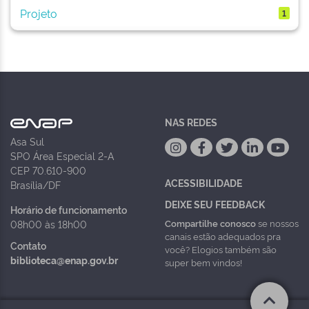
Projeto
1
NAS REDES
Asa Sul
SPO Área Especial 2-A
CEP 70.610-900
ACESSIBILIDADE
Brasília/DF
DEIXE SEU FEEDBACK
Horário de funcionamento
Compartilhe conosco
se nossos
08h00 às 18h00
canais estão adequados pra
Contato
você? Elogios também são
biblioteca@enap.gov.br
super bem vindos!