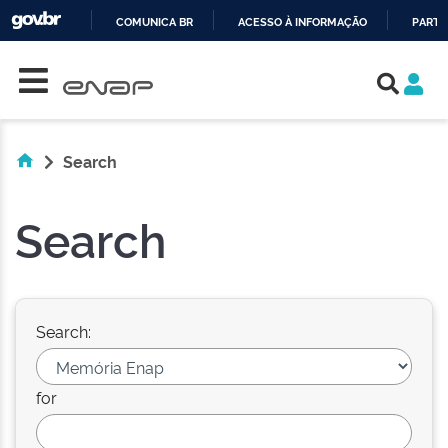
COMUNICA BR
ACESSO À INFORMAÇÃO
PARTI
Skip navigation
IR
PARA
O
CONTEÚDO
Search
Search
Search:
for