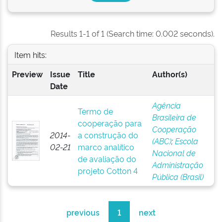
Results 1-1 of 1 (Search time: 0.002 seconds).
Item hits:
Preview
Issue
Title
Author(s)
Date
Agência
Termo de
Brasileira de
cooperação para
Cooperação
2014-
a construção do
(ABC)
;
Escola
02-21
marco analítico
Nacional de
de avaliação do
Administração
projeto Cotton 4
Pública (Brasil)
previous
1
next