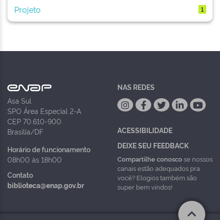
Projeto
1
NAS REDES
Asa Sul
SPO Área Especial 2-A
CEP 70.610-900
ACESSIBILIDADE
Brasília/DF
DEIXE SEU FEEDBACK
Horário de funcionamento
Compartilhe conosco
se nossos
08h00 às 18h00
canais estão adequados pra
Contato
você? Elogios também são
biblioteca@enap.gov.br
super bem vindos!