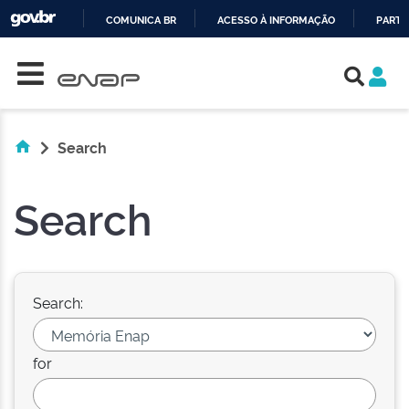
COMUNICA BR
ACESSO À INFORMAÇÃO
PARTI
Skip navigation
IR
PARA
O
CONTEÚDO
Search
Search
Search:
for