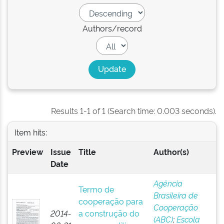
Authors/record
Results 1-1 of 1 (Search time: 0.003 seconds).
Item hits:
Preview
Issue
Title
Author(s)
Date
Agência
Termo de
Brasileira de
cooperação para
Cooperação
2014-
a construção do
(ABC)
;
Escola