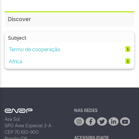
Discover
Subject
Termo de cooperação
1
África
1
NAS REDES
Asa Sul
SPO Área Especial 2-A
CEP 70.610-900
ACESSIBILIDADE
Brasília/DF