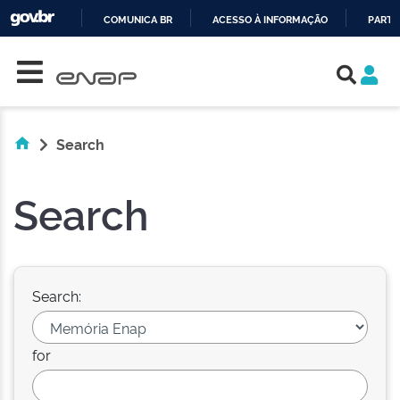
COMUNICA BR
ACESSO À INFORMAÇÃO
PARTI
Skip navigation
IR
PARA
O
CONTEÚDO
Search
Search
Search:
for