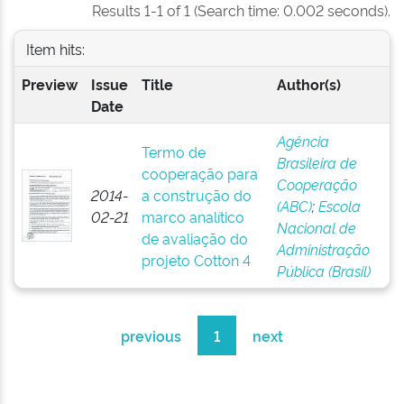
Results 1-1 of 1 (Search time: 0.002 seconds).
Item hits:
Preview
Issue
Title
Author(s)
Date
Agência
Termo de
Brasileira de
cooperação para
Cooperação
2014-
a construção do
(ABC)
;
Escola
02-21
marco analítico
Nacional de
de avaliação do
Administração
projeto Cotton 4
Pública (Brasil)
previous
1
next