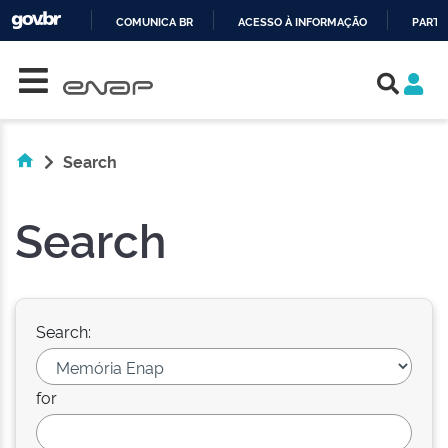
COMUNICA BR
ACESSO À INFORMAÇÃO
PARTI
Skip navigation
IR
PARA
O
CONTEÚDO
Search
Search
Search:
for