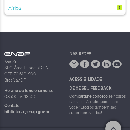
África
1
NAS REDES
Asa Sul
SPO Área Especial 2-A
CEP 70.610-900
ACESSIBILIDADE
Brasília/DF
DEIXE SEU FEEDBACK
Horário de funcionamento
Compartilhe conosco
se nossos
08h00 às 18h00
canais estão adequados pra
Contato
você? Elogios também são
biblioteca@enap.gov.br
super bem vindos!