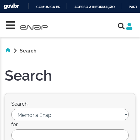
COMUNICA BR
ACESSO À INFORMAÇÃO
PARTI
Skip navigation
IR
PARA
O
CONTEÚDO
Search
Search
Search:
for