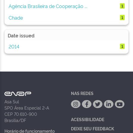
Agência Brasileira de Cooperação ...
1
Chade
1
Date issued
2014
1
NAS REDES
Asa Sul
SPO Área Especial 2-A
CEP 70.610-900
ACESSIBILIDADE
Brasília/DF
DEIXE SEU FEEDBACK
Horário de funcionamento