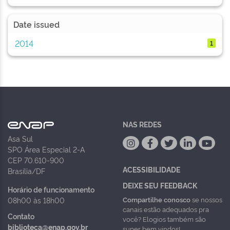
Date issued
2014
1
NAS REDES
Asa Sul
SPO Área Especial 2-A
CEP 70.610-900
ACESSIBILIDADE
Brasília/DF
DEIXE SEU FEEDBACK
Horário de funcionamento
Compartilhe conosco
se nossos
08h00 às 18h00
canais estão adequados pra
Contato
você? Elogios também são
biblioteca@enap.gov.br
super bem vindos!