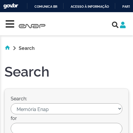
COMUNICA BR
ACESSO À INFORMAÇÃO
PARTI
Skip navigation
IR
PARA
O
CONTEÚDO
Search
Search
Search:
for