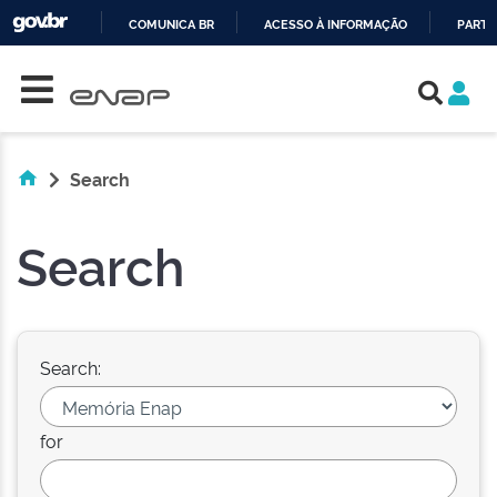
COMUNICA BR
ACESSO À INFORMAÇÃO
PARTI
Skip navigation
IR
PARA
O
CONTEÚDO
Search
Search
Search:
for