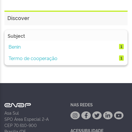
Discover
Subject
Benin
1
Termo de cooperação
1
NAS REDES
Asa Sul
SPO Área Especial 2-A
CEP 70.610-900
ACESSIBILIDADE
Brasília/DF