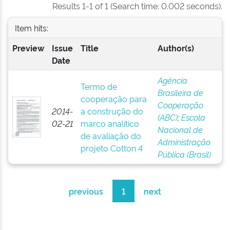
Results 1-1 of 1 (Search time: 0.002 seconds).
Item hits:
Preview
Issue
Title
Author(s)
Date
Agência
Termo de
Brasileira de
cooperação para
Cooperação
2014-
a construção do
(ABC)
;
Escola
02-21
marco analítico
Nacional de
de avaliação do
Administração
projeto Cotton 4
Pública (Brasil)
previous
1
next