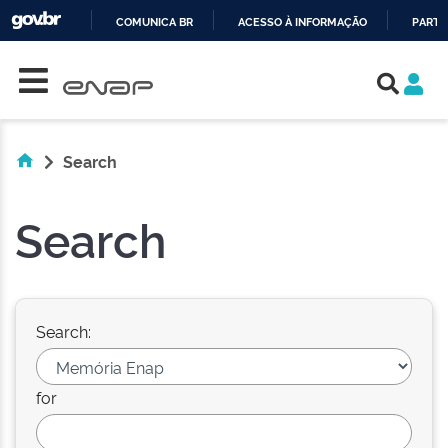
COMUNICA BR
ACESSO À INFORMAÇÃO
PARTI
Skip navigation
IR
PARA
O
CONTEÚDO
Search
Search
Search:
for