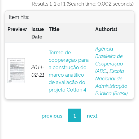
Results 1-1 of 1 (Search time: 0.002 seconds).
Item hits:
Preview
Issue
Title
Author(s)
Date
Agência
Termo de
Brasileira de
cooperação para
Cooperação
2014-
a construção do
(ABC)
;
Escola
02-21
marco analítico
Nacional de
de avaliação do
Administração
projeto Cotton 4
Pública (Brasil)
previous
1
next