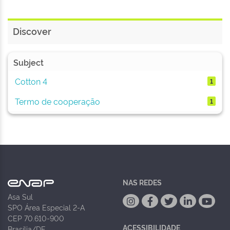
Discover
Subject
Cotton 4
1
Termo de cooperação
1
NAS REDES
Asa Sul
SPO Área Especial 2-A
CEP 70.610-900
ACESSIBILIDADE
Brasília/DF