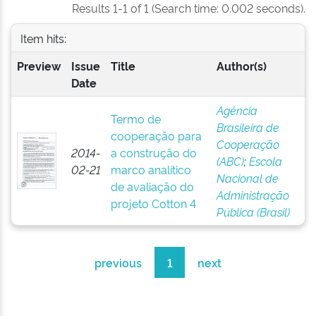
Results 1-1 of 1 (Search time: 0.002 seconds).
Item hits:
Preview
Issue
Title
Author(s)
Date
Agência
Termo de
Brasileira de
cooperação para
Cooperação
2014-
a construção do
(ABC)
;
Escola
02-21
marco analítico
Nacional de
de avaliação do
Administração
projeto Cotton 4
Pública (Brasil)
previous
1
next