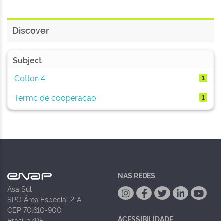
Discover
Subject
Cotton 4
1
Termo de cooperação
1
NAS REDES
Asa Sul
SPO Área Especial 2-A
CEP 70.610-900
ACESSIBILIDADE
Brasília/DF