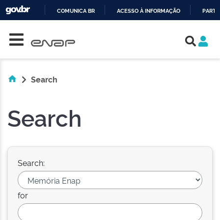
COMUNICA BR
ACESSO À INFORMAÇÃO
PARTI
Skip navigation
IR
PARA
O
CONTEÚDO
Search
Search
Search:
for