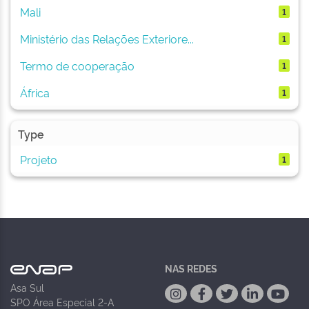
Mali
1
Ministério das Relações Exteriore...
1
Termo de cooperação
1
África
1
Type
Projeto
1
NAS REDES
Asa Sul
SPO Área Especial 2-A