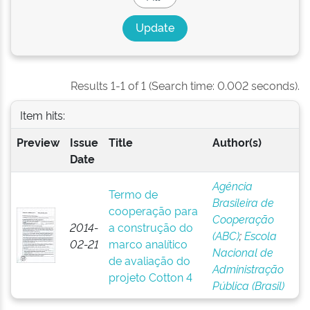
Results 1-1 of 1 (Search time: 0.002 seconds).
Item hits:
Preview
Issue
Title
Author(s)
Date
Agência
Termo de
Brasileira de
cooperação para
Cooperação
2014-
a construção do
(ABC)
;
Escola
02-21
marco analítico
Nacional de
de avaliação do
Administração
projeto Cotton 4
Pública (Brasil)