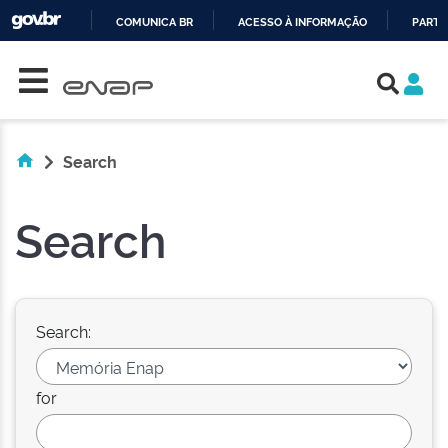
COMUNICA BR
ACESSO À INFORMAÇÃO
PARTI
Skip navigation
IR
PARA
O
CONTEÚDO
Search
Search
Search:
for