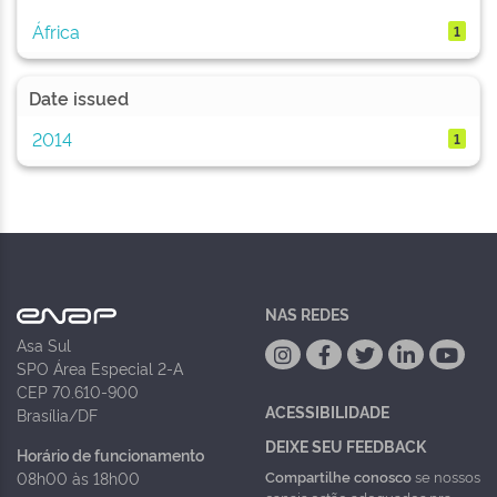
África
1
Date issued
2014
1
NAS REDES
Asa Sul
SPO Área Especial 2-A
CEP 70.610-900
ACESSIBILIDADE
Brasília/DF
DEIXE SEU FEEDBACK
Horário de funcionamento
Compartilhe conosco
se nossos
08h00 às 18h00
canais estão adequados pra