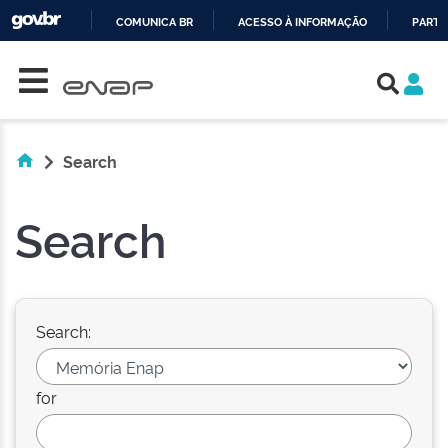
COMUNICA BR
ACESSO À INFORMAÇÃO
PARTI
Skip navigation
IR
PARA
O
CONTEÚDO
Search
Search
Search:
for