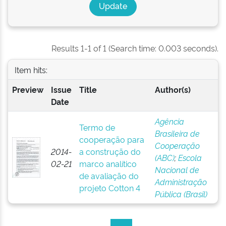
Results 1-1 of 1 (Search time: 0.003 seconds).
Item hits:
Preview
Issue
Title
Author(s)
Date
Agência
Termo de
Brasileira de
cooperação para
Cooperação
2014-
a construção do
(ABC)
;
Escola
02-21
marco analítico
Nacional de
de avaliação do
Administração
projeto Cotton 4
Pública (Brasil)