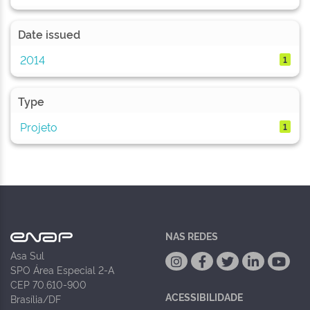
Date issued
2014
1
Type
Projeto
1
NAS REDES
Asa Sul
SPO Área Especial 2-A
CEP 70.610-900
ACESSIBILIDADE
Brasília/DF