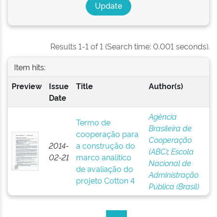
Results 1-1 of 1 (Search time: 0.001 seconds).
Item hits:
Preview
Issue
Title
Author(s)
Date
Agência
Termo de
Brasileira de
cooperação para
Cooperação
2014-
a construção do
(ABC)
;
Escola
02-21
marco analítico
Nacional de
de avaliação do
Administração
projeto Cotton 4
Pública (Brasil)