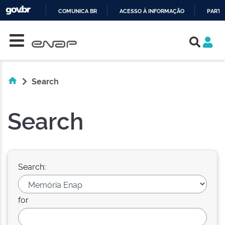
COMUNICA BR
ACESSO À INFORMAÇÃO
PARTI
Skip navigation
IR
PARA
O
CONTEÚDO
Search
Search
Search:
for