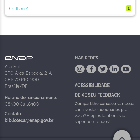
Cotton 4
1
NAS REDES
Asa Sul
SPO Área Especial 2-A
CEP 70.610-900
ACESSIBILIDADE
Brasília/DF
DEIXE SEU FEEDBACK
Horário de funcionamento
Compartilhe conosco
se nossos
08h00 às 18h00
canais estão adequados pra
Contato
você? Elogios também são
biblioteca@enap.gov.br
super bem vindos!