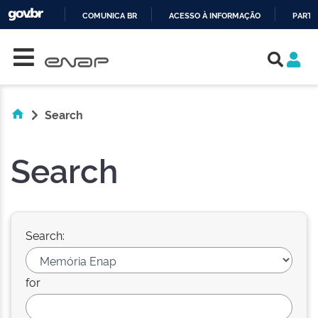
COMUNICA BR
ACESSO À INFORMAÇÃO
PARTI
Skip navigation
IR
PARA
O
CONTEÚDO
Search
Search
Search:
for