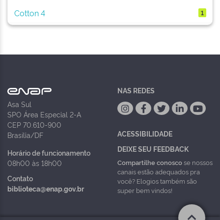
Cotton 4
1
NAS REDES
Asa Sul
SPO Área Especial 2-A
CEP 70.610-900
ACESSIBILIDADE
Brasília/DF
DEIXE SEU FEEDBACK
Horário de funcionamento
Compartilhe conosco
se nossos
08h00 às 18h00
canais estão adequados pra
Contato
você? Elogios também são
biblioteca@enap.gov.br
super bem vindos!