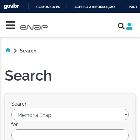
COMUNICA BR
ACESSO À INFORMAÇÃO
PARTI
Skip navigation
IR
PARA
O
CONTEÚDO
Search
Search
Search:
for