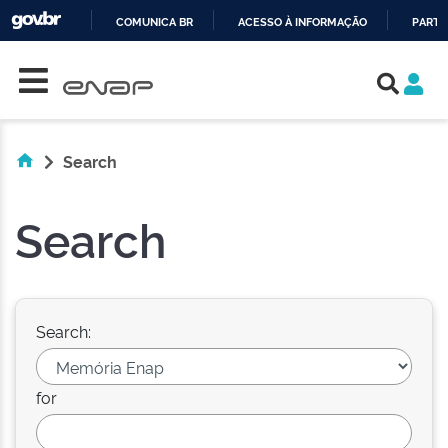
COMUNICA BR
ACESSO À INFORMAÇÃO
PARTI
Skip navigation
IR
PARA
O
CONTEÚDO
Search
Search
Search:
for