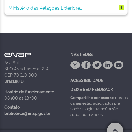
Ministério das Relações Exteriore...
1
NAS REDES
Asa Sul
SPO Área Especial 2-A
CEP 70.610-900
ACESSIBILIDADE
Brasília/DF
DEIXE SEU FEEDBACK
Horário de funcionamento
Compartilhe conosco
se nossos
08h00 às 18h00
canais estão adequados pra
Contato
você? Elogios também são
biblioteca@enap.gov.br
super bem vindos!