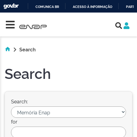
COMUNICA BR
ACESSO À INFORMAÇÃO
PARTI
Skip navigation
IR
PARA
O
CONTEÚDO
Search
Search
Search:
for