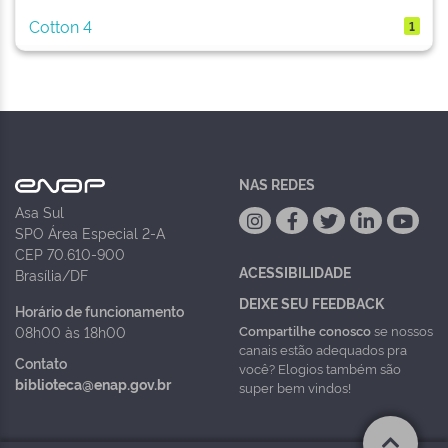
Cotton 4
1
NAS REDES
Asa Sul
SPO Área Especial 2-A
CEP 70.610-900
ACESSIBILIDADE
Brasília/DF
DEIXE SEU FEEDBACK
Horário de funcionamento
Compartilhe conosco
se nossos
08h00 às 18h00
canais estão adequados pra
Contato
você? Elogios também são
biblioteca@enap.gov.br
super bem vindos!