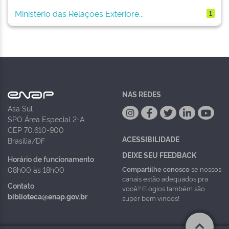
Ministério das Relações Exteriore...
1
NAS REDES
Asa Sul
SPO Área Especial 2-A
CEP 70.610-900
ACESSIBILIDADE
Brasília/DF
DEIXE SEU FEEDBACK
Horário de funcionamento
Compartilhe conosco
se nossos
08h00 às 18h00
canais estão adequados pra
Contato
você? Elogios também são
biblioteca@enap.gov.br
super bem vindos!