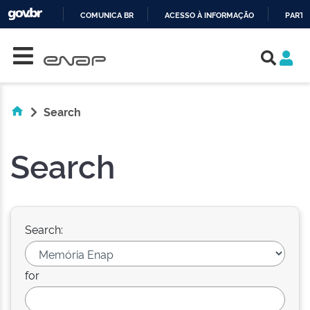
COMUNICA BR
ACESSO À INFORMAÇÃO
PARTI
Skip navigation
IR
PARA
O
CONTEÚDO
Search
Search
Search:
for