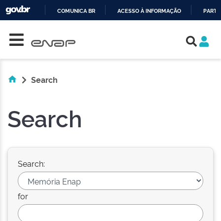
COMUNICA BR
ACESSO À INFORMAÇÃO
PARTI
Skip navigation
IR
PARA
O
CONTEÚDO
Search
Search
Search:
for