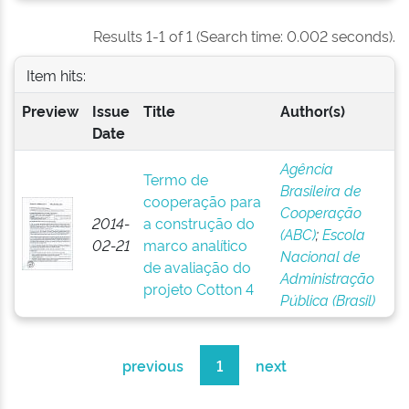
Results 1-1 of 1 (Search time: 0.002 seconds).
Item hits:
Preview
Issue
Title
Author(s)
Date
Agência
Termo de
Brasileira de
cooperação para
Cooperação
2014-
a construção do
(ABC)
;
Escola
02-21
marco analítico
Nacional de
de avaliação do
Administração
projeto Cotton 4
Pública (Brasil)
previous
1
next