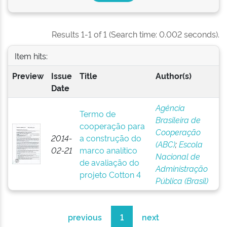
Results 1-1 of 1 (Search time: 0.002 seconds).
Item hits:
Preview
Issue
Title
Author(s)
Date
Agência
Termo de
Brasileira de
cooperação para
Cooperação
2014-
a construção do
(ABC)
;
Escola
02-21
marco analítico
Nacional de
de avaliação do
Administração
projeto Cotton 4
Pública (Brasil)
previous
1
next