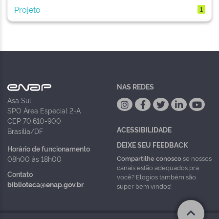
Projeto
1
NAS REDES
Asa Sul
SPO Área Especial 2-A
CEP 70.610-900
ACESSIBILIDADE
Brasília/DF
DEIXE SEU FEEDBACK
Horário de funcionamento
Compartilhe conosco
se nossos
08h00 às 18h00
canais estão adequados pra
Contato
você? Elogios também são
biblioteca@enap.gov.br
super bem vindos!