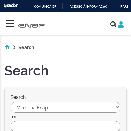
COMUNICA BR
ACESSO À INFORMAÇÃO
PARTI
Skip navigation
IR
PARA
O
CONTEÚDO
Search
Search
Search:
for