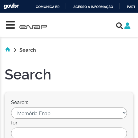
COMUNICA BR
ACESSO À INFORMAÇÃO
PARTI
Skip navigation
IR
PARA
O
CONTEÚDO
Search
Search
Search:
for