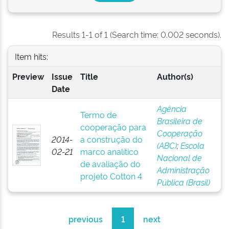
Results 1-1 of 1 (Search time: 0.002 seconds).
Item hits:
Preview
Issue
Title
Author(s)
Date
Agência
Termo de
Brasileira de
cooperação para
Cooperação
2014-
a construção do
(ABC)
;
Escola
02-21
marco analítico
Nacional de
de avaliação do
Administração
projeto Cotton 4
Pública (Brasil)
previous
1
next