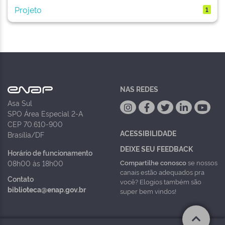
Projeto
1
NAS REDES
Asa Sul
SPO Área Especial 2-A
CEP 70.610-900
ACESSIBILIDADE
Brasília/DF
DEIXE SEU FEEDBACK
Horário de funcionamento
Compartilhe conosco
se nossos
08h00 às 18h00
canais estão adequados pra
Contato
você? Elogios também são
biblioteca@enap.gov.br
super bem vindos!