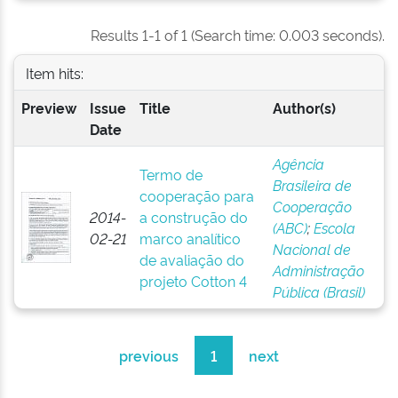
Results 1-1 of 1 (Search time: 0.003 seconds).
Item hits:
Preview
Issue
Title
Author(s)
Date
Agência
Termo de
Brasileira de
cooperação para
Cooperação
2014-
a construção do
(ABC)
;
Escola
02-21
marco analítico
Nacional de
de avaliação do
Administração
projeto Cotton 4
Pública (Brasil)
previous
1
next