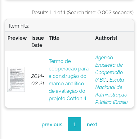
Results 1-1 of 1 (Search time: 0.002 seconds).
Item hits:
Preview
Issue
Title
Author(s)
Date
Agência
Termo de
Brasileira de
cooperação para
Cooperação
2014-
a construção do
(ABC)
;
Escola
02-21
marco analítico
Nacional de
de avaliação do
Administração
projeto Cotton 4
Pública (Brasil)
previous
1
next