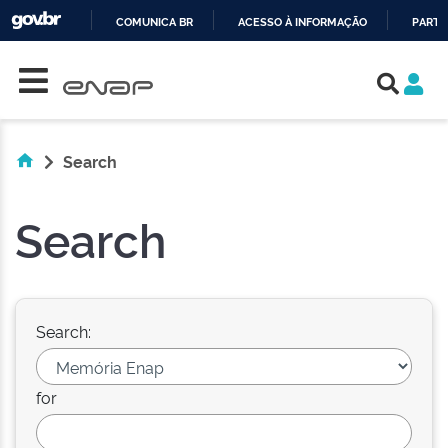
COMUNICA BR
ACESSO À INFORMAÇÃO
PARTI
Skip navigation
IR
PARA
O
CONTEÚDO
Search
Search
Search:
for