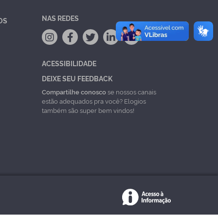
NAS REDES
OS
ACESSIBILIDADE
DEIXE SEU FEEDBACK
Compartilhe conosco
se nossos canais
estão adequados pra você? Elogios
também são super bem vindos!