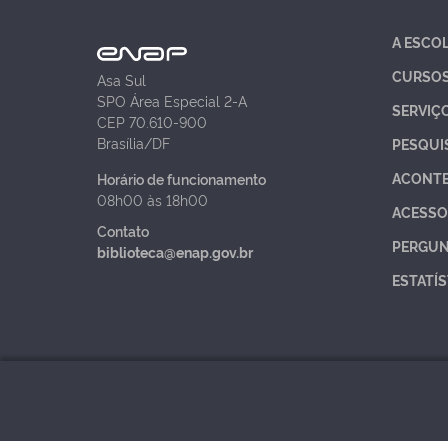
A ESCO
CURSO
Asa Sul
SPO Área Especial 2-A
SERVIÇ
CEP 70.610-900
Brasília/DF
PESQUI
ACONT
Horário de funcionamento
08h00 às 18h00
ACESSO
Contato
PERGUN
biblioteca@enap.gov.br
ESTATÍS