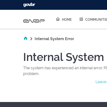
Skip navigation
HOME
COMMUNITI
Internal System Error
Internal System 
The system has experienced an internal error. Pl
problem.
Leave 