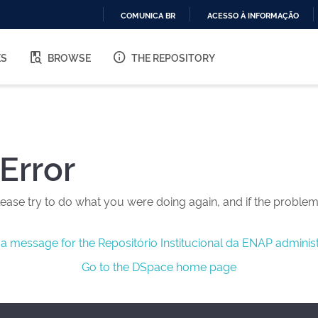
COMUNICA BR
ACESSO À INFORMAÇÃO
IR
PARA
ES
BROWSE
THE REPOSITORY
O
CONTEÚDO
Error
ease try to do what you were doing again, and if the problem 
a message for the Repositório Institucional da ENAP administ
Go to the DSpace home page