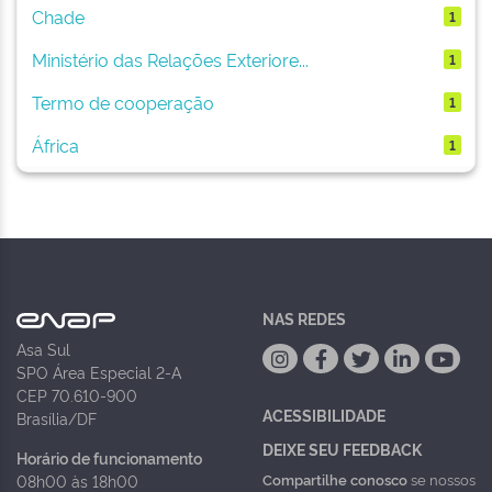
Chade
1
Ministério das Relações Exteriore...
1
Termo de cooperação
1
África
1
NAS REDES
Asa Sul
SPO Área Especial 2-A
CEP 70.610-900
ACESSIBILIDADE
Brasília/DF
DEIXE SEU FEEDBACK
Horário de funcionamento
Compartilhe conosco
se nossos
08h00 às 18h00