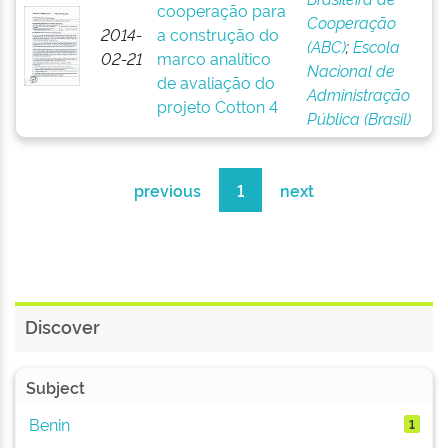
cooperação para
Cooperação
2014-
a construção do
(ABC)
;
Escola
02-21
marco analítico
Nacional de
de avaliação do
Administração
projeto Cotton 4
Pública (Brasil)
previous
1
next
Discover
Subject
Benin
1