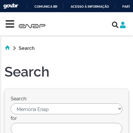
COMUNICA BR
ACESSO À INFORMAÇÃO
PARTI
Skip navigation
IR
PARA
O
CONTEÚDO
Search
Search
Search:
for