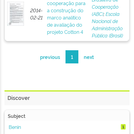
cooperação para
Cooperação
2014-
a construção do
(ABC)
;
Escola
02-21
marco analítico
Nacional de
de avaliação do
Administração
projeto Cotton 4
Pública (Brasil)
previous
1
next
Discover
Subject
Benin
1