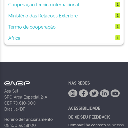
Cooperação técnica internacional
1
Ministério das Relações Exteriore...
1
Termo de cooperação
1
África
1
NAS REDES
Asa Sul
SPO Área Especial 2-A
CEP 70.610-900
ACESSIBILIDADE
Brasília/DF
DEIXE SEU FEEDBACK
Horário de funcionamento
Compartilhe conosco
se nossos
08h00 às 18h00