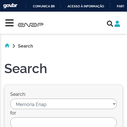
COMUNICA BR
ACESSO À INFORMAÇÃO
PARTI
Skip navigation
IR
PARA
O
CONTEÚDO
Search
Search
Search:
for