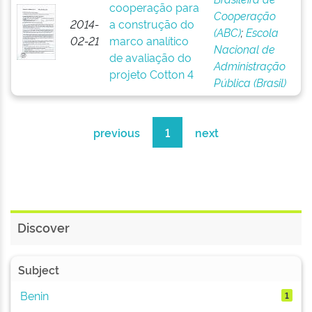
cooperação para
Cooperação
2014-
a construção do
(ABC)
;
Escola
02-21
marco analítico
Nacional de
de avaliação do
Administração
projeto Cotton 4
Pública (Brasil)
previous
1
next
Discover
Subject
Benin
1