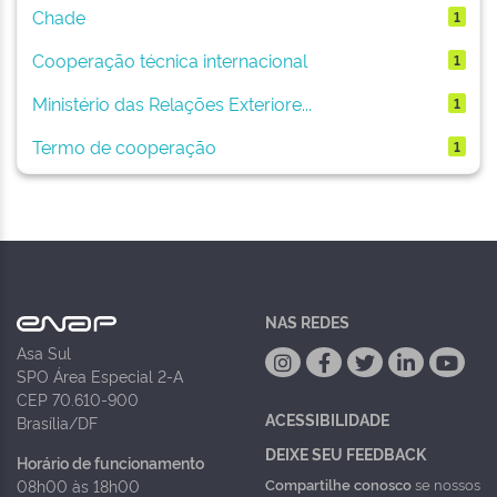
Chade
1
Cooperação técnica internacional
1
Ministério das Relações Exteriore...
1
Termo de cooperação
1
NAS REDES
Asa Sul
SPO Área Especial 2-A
CEP 70.610-900
ACESSIBILIDADE
Brasília/DF
DEIXE SEU FEEDBACK
Horário de funcionamento
Compartilhe conosco
se nossos
08h00 às 18h00