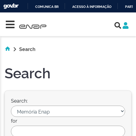
COMUNICA BR
ACESSO À INFORMAÇÃO
PARTI
Skip navigation
IR
PARA
O
CONTEÚDO
Search
Search
Search:
for