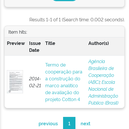
Results 1-1 of 1 (Search time: 0.002 seconds).
Item hits:
Preview
Issue
Title
Author(s)
Date
Agência
Termo de
Brasileira de
cooperação para
Cooperação
2014-
a construção do
(ABC)
;
Escola
02-21
marco analítico
Nacional de
de avaliação do
Administração
projeto Cotton 4
Pública (Brasil)
previous
1
next