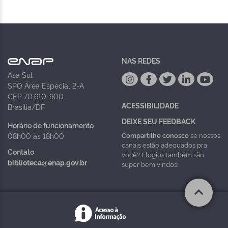
NAS REDES
Asa Sul
SPO Área Especial 2-A
CEP 70.610-900
ACESSIBILIDADE
Brasília/DF
DEIXE SEU FEEDBACK
Horário de funcionamento
Compartilhe conosco
se nossos
08h00 às 18h00
canais estão adequados pra
Contato
você? Elogios também são
biblioteca@enap.gov.br
super bem vindos!