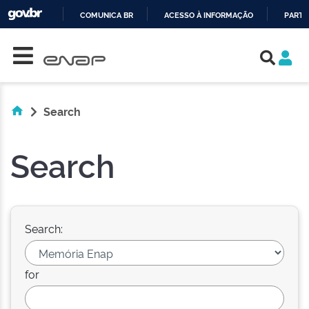
COMUNICA BR
ACESSO À INFORMAÇÃO
PARTI
Skip navigation
IR
PARA
O
CONTEÚDO
Search
Search
Search:
for