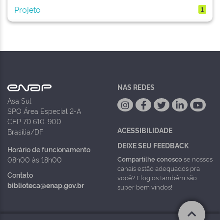
Projeto
1
NAS REDES
Asa Sul
SPO Área Especial 2-A
CEP 70.610-900
ACESSIBILIDADE
Brasília/DF
DEIXE SEU FEEDBACK
Horário de funcionamento
Compartilhe conosco
se nossos
08h00 às 18h00
canais estão adequados pra
Contato
você? Elogios também são
biblioteca@enap.gov.br
super bem vindos!