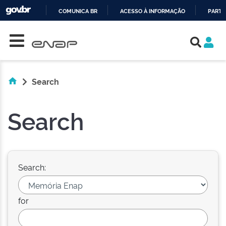
COMUNICA BR
ACESSO À INFORMAÇÃO
PARTI
Skip navigation
IR
PARA
O
CONTEÚDO
Search
Search
Search:
for