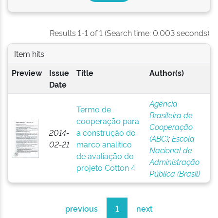
Results 1-1 of 1 (Search time: 0.003 seconds).
Item hits:
Preview
Issue
Title
Author(s)
Date
Agência
Termo de
Brasileira de
cooperação para
Cooperação
2014-
a construção do
(ABC)
;
Escola
02-21
marco analítico
Nacional de
de avaliação do
Administração
projeto Cotton 4
Pública (Brasil)
previous
1
next