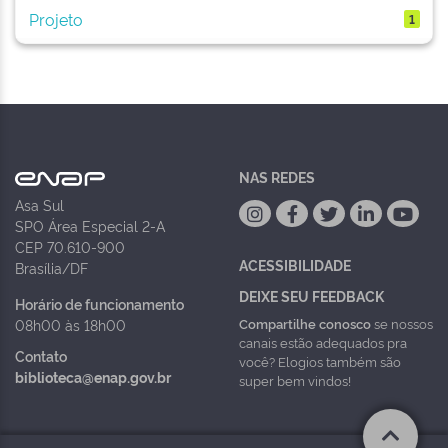
Projeto
1
NAS REDES
Asa Sul
SPO Área Especial 2-A
CEP 70.610-900
ACESSIBILIDADE
Brasília/DF
DEIXE SEU FEEDBACK
Horário de funcionamento
Compartilhe conosco
se nossos
08h00 às 18h00
canais estão adequados pra
Contato
você? Elogios também são
biblioteca@enap.gov.br
super bem vindos!