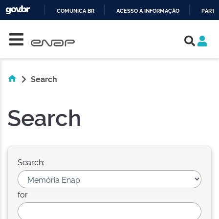
COMUNICA BR
ACESSO À INFORMAÇÃO
PARTI
Skip navigation
IR
PARA
O
CONTEÚDO
Search
Search
Search:
for