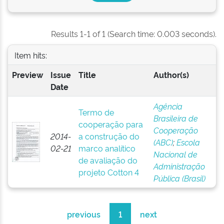
Results 1-1 of 1 (Search time: 0.003 seconds).
Item hits:
Preview
Issue
Title
Author(s)
Date
Agência
Termo de
Brasileira de
cooperação para
Cooperação
2014-
a construção do
(ABC)
;
Escola
02-21
marco analítico
Nacional de
de avaliação do
Administração
projeto Cotton 4
Pública (Brasil)
previous
1
next