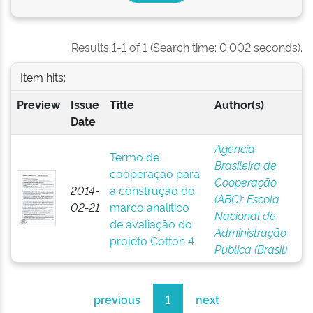
Results 1-1 of 1 (Search time: 0.002 seconds).
Item hits:
Preview
Issue
Title
Author(s)
Date
Agência
Termo de
Brasileira de
cooperação para
Cooperação
2014-
a construção do
(ABC)
;
Escola
02-21
marco analítico
Nacional de
de avaliação do
Administração
projeto Cotton 4
Pública (Brasil)
previous
1
next