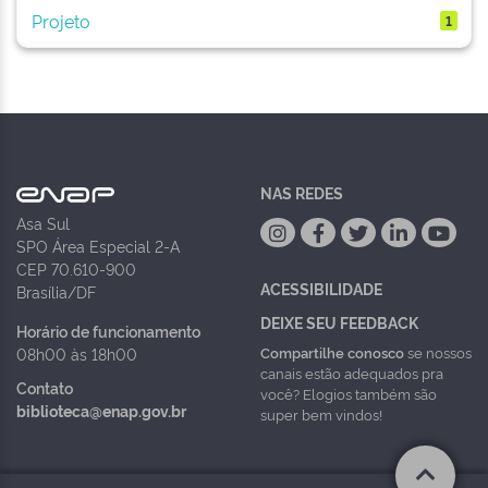
Projeto
1
NAS REDES
Asa Sul
SPO Área Especial 2-A
CEP 70.610-900
ACESSIBILIDADE
Brasília/DF
DEIXE SEU FEEDBACK
Horário de funcionamento
Compartilhe conosco
se nossos
08h00 às 18h00
canais estão adequados pra
Contato
você? Elogios também são
biblioteca@enap.gov.br
super bem vindos!