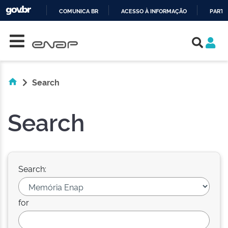
COMUNICA BR
ACESSO À INFORMAÇÃO
PARTI
Skip navigation
IR
PARA
O
CONTEÚDO
Search
Search
Search:
for