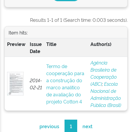
Results 1-1 of 1 (Search time: 0.003 seconds).
Item hits:
Preview
Issue
Title
Author(s)
Date
Agência
Termo de
Brasileira de
cooperação para
Cooperação
2014-
a construção do
(ABC)
;
Escola
02-21
marco analítico
Nacional de
de avaliação do
Administração
projeto Cotton 4
Pública (Brasil)
previous
1
next