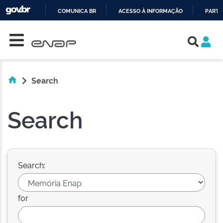
COMUNICA BR
ACESSO À INFORMAÇÃO
PARTI
Skip navigation
IR
PARA
O
CONTEÚDO
Search
Search
Search:
for