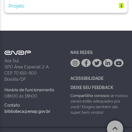
Projeto
1
NAS REDES
Asa Sul
SPO Área Especial 2-A
CEP 70.610-900
ACESSIBILIDADE
Brasília/DF
DEIXE SEU FEEDBACK
Horário de funcionamento
Compartilhe conosco
se nossos
08h00 às 18h00
canais estão adequados pra
Contato
você? Elogios também são
biblioteca@enap.gov.br
super bem vindos!