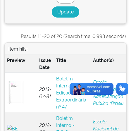
Results 11-20 of 20 (Search time: 0.993 seconds).
Item hits:
Preview
Issue
Title
Author(s)
Date
Boletim
Escola
Interno -
2013-
Nacional de
Edição
07-31
Administração
Extraordinária
Pública (Brasil)
nº 47
Boletim
Escola
2012-
Interno -
Nacional de