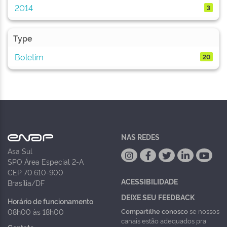
2014
3
Type
Boletim
20
NAS REDES
Asa Sul
SPO Área Especial 2-A
CEP 70.610-900
ACESSIBILIDADE
Brasília/DF
DEIXE SEU FEEDBACK
Horário de funcionamento
Compartilhe conosco
se nossos
08h00 às 18h00
canais estão adequados pra