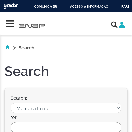
COMUNICA BR
ACESSO À INFORMAÇÃO
PARTI
Skip navigation
IR
PARA
O
CONTEÚDO
Search
Search
Search:
for