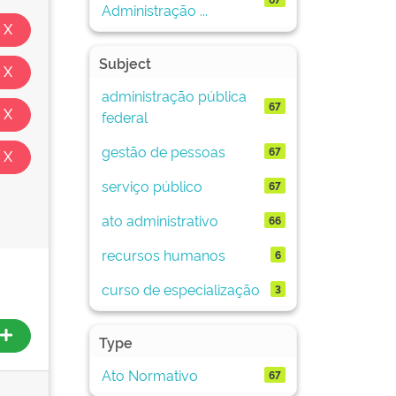
Administração ...
Subject
administração pública
67
federal
gestão de pessoas
67
serviço público
67
ato administrativo
66
recursos humanos
6
curso de especialização
3
Type
Ato Normativo
67