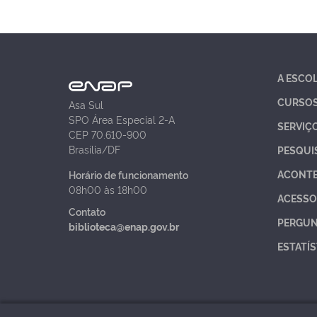
A ESCO
CURSO
Asa Sul
SPO Área Especial 2-A
SERVIÇ
CEP 70.610-900
Brasília/DF
PESQUI
ACONT
Horário de funcionamento
08h00 às 18h00
ACESSO
Contato
PERGUN
biblioteca@enap.gov.br
ESTATÍS