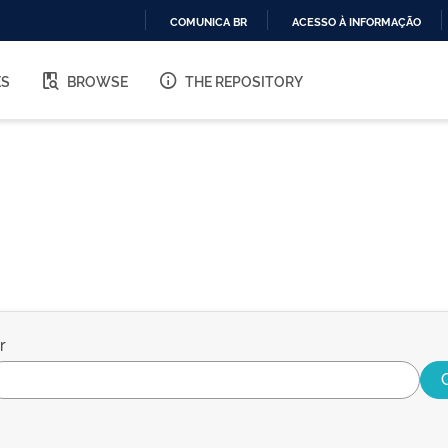
COMUNICA BR
ACESSO À INFORMAÇÃO
IR
PARA
ES
BROWSE
THE REPOSITORY
O
CONTEÚDO
r