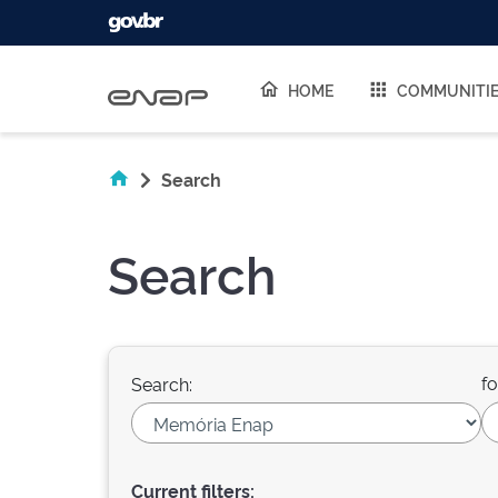
Skip navigation
HOME
COMMUNITI
Search
Search
fo
Search:
Current filters: