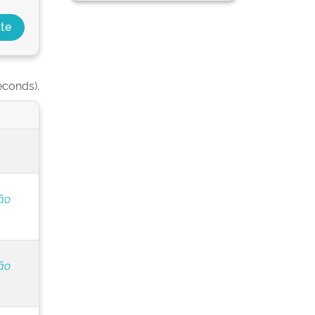
econds).
ão
ão