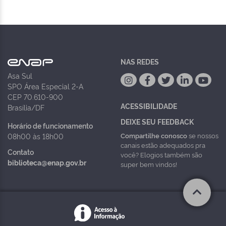
NAS REDES
Asa Sul
SPO Área Especial 2-A
CEP 70.610-900
ACESSIBILIDADE
Brasília/DF
DEIXE SEU FEEDBACK
Horário de funcionamento
Compartilhe conosco
se nossos
08h00 às 18h00
canais estão adequados pra
Contato
você? Elogios também são
biblioteca@enap.gov.br
super bem vindos!