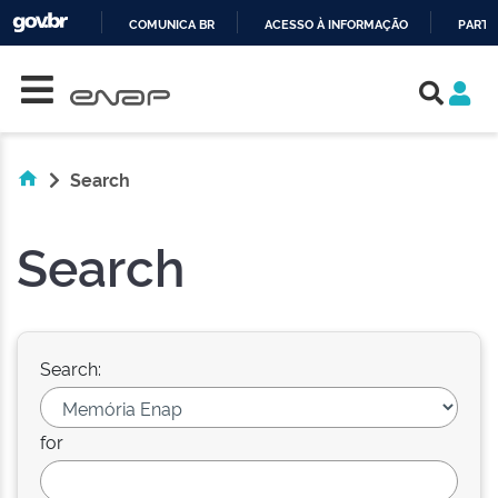
COMUNICA BR
ACESSO À INFORMAÇÃO
PARTI
Skip navigation
IR
PARA
O
CONTEÚDO
Search
Search
Search:
for