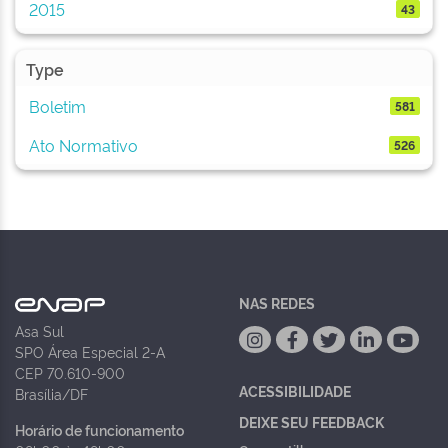
2015
43
Type
Boletim
581
Ato Normativo
526
NAS REDES
Asa Sul
SPO Área Especial 2-A
CEP 70.610-900
ACESSIBILIDADE
Brasília/DF
DEIXE SEU FEEDBACK
Horário de funcionamento