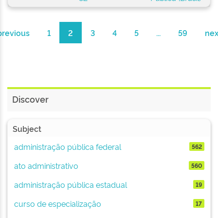
previous
1
2
3
4
5
...
59
nex
Discover
Subject
administração pública federal
562
ato administrativo
560
administração pública estadual
19
curso de especialização
17