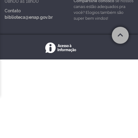
Compartilhe conosco
se nossos
08h00 às 18h00
canais estão adequados pra
Contato
você? Elogios também são
biblioteca@enap.gov.br
super bem vindos!