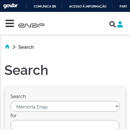
COMUNICA BR
ACESSO À INFORMAÇÃO
PARTI
Skip navigation
IR
PARA
O
CONTEÚDO
Search
Search
Search:
for