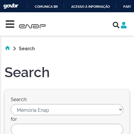
COMUNICA BR
ACESSO À INFORMAÇÃO
PARTI
Skip navigation
IR
PARA
O
CONTEÚDO
Search
Search
Search:
for