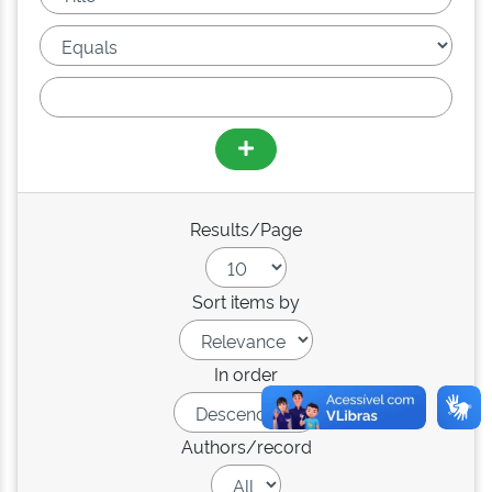
Results/Page
Sort items by
In order
Authors/record