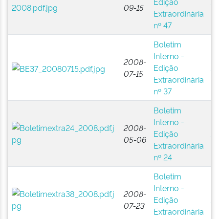
Edição
Ad
09-15
Extraordinária
Pú
nº 47
(B
Boletim
Es
Interno -
Na
2008-
Edição
Ad
07-15
Extraordinária
Pú
nº 37
(B
Boletim
Es
Interno -
Na
2008-
Edição
Ad
05-06
Extraordinária
Pú
nº 24
(B
Boletim
Es
Interno -
Na
2008-
Edição
Ad
07-23
Extraordinária
Pú