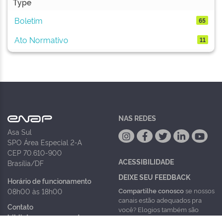
Type
Boletim
65
Ato Normativo
11
NAS REDES
Asa Sul
SPO Área Especial 2-A
CEP 70.610-900
ACESSIBILIDADE
Brasília/DF
DEIXE SEU FEEDBACK
Horário de funcionamento
Compartilhe conosco
se nossos
08h00 às 18h00
canais estão adequados pra
Contato
você? Elogios também são
biblioteca@enap.gov.br
super bem vindos!