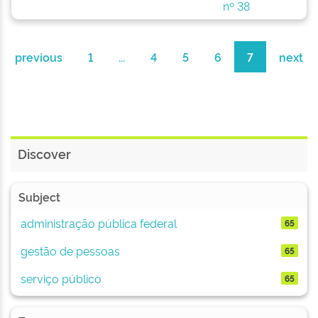
nº 38
(B
previous
1
...
4
5
6
7
next
Discover
Subject
administração pública federal
65
gestão de pessoas
65
serviço público
65