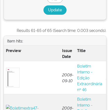
Results 61-65 of 65 (Search time: 0.003 seconds).
Item hits:
Preview
Issue
Title
Au
Date
Boletim
Es
Interno -
Na
2008-
Edição
Ad
09-10
Extraordinária
Pú
nº 46
(B
Boletim
Es
Interno -
Na
2008-