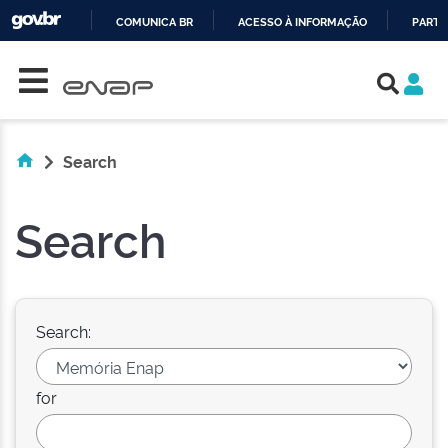
COMUNICA BR
ACESSO À INFORMAÇÃO
PARTI
Skip navigation
IR
PARA
O
CONTEÚDO
Search
Search
Search:
for