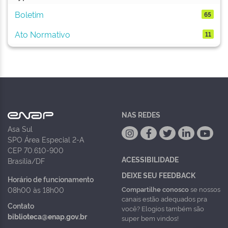
Boletim
65
Ato Normativo
11
NAS REDES
Asa Sul
SPO Área Especial 2-A
CEP 70.610-900
ACESSIBILIDADE
Brasília/DF
DEIXE SEU FEEDBACK
Horário de funcionamento
Compartilhe conosco
se nossos
08h00 às 18h00
canais estão adequados pra
Contato
você? Elogios também são
biblioteca@enap.gov.br
super bem vindos!