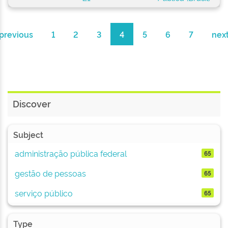
previous
1
2
3
4
5
6
7
nex
Discover
Subject
administração pública federal
65
gestão de pessoas
65
serviço público
65
Type