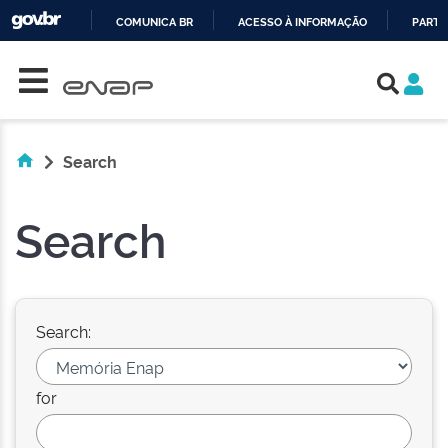
COMUNICA BR
ACESSO À INFORMAÇÃO
PARTI
Skip navigation
IR
PARA
O
CONTEÚDO
Search
Search
Search:
for