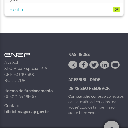
Boletim
67
NAS REDES
Asa Sul
SPO Área Especial 2-A
CEP 70.610-900
ACESSIBILIDADE
Brasília/DF
DEIXE SEU FEEDBACK
Horário de funcionamento
Compartilhe conosco
se nossos
08h00 às 18h00
canais estão adequados pra
Contato
você? Elogios também são
biblioteca@enap.gov.br
super bem vindos!