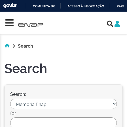
COMUNICA BR
ACESSO À INFORMAÇÃO
PARTI
Skip navigation
IR
PARA
O
CONTEÚDO
Search
Search
Search:
for