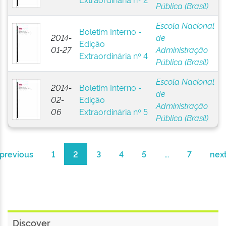
Pública (Brasil)
Escola Nacional
Boletim Interno -
2014-
de
Edição
01-27
Administração
Extraordinária nº 4
Pública (Brasil)
Escola Nacional
2014-
Boletim Interno -
de
02-
Edição
Administração
06
Extraordinária nº 5
Pública (Brasil)
previous
1
2
3
4
5
...
7
nex
Discover