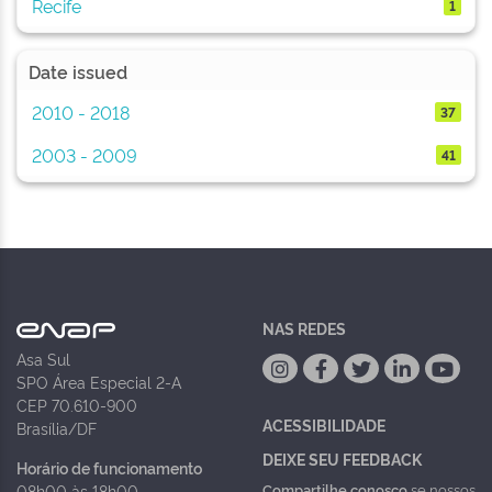
Recife
1
Date issued
2010 - 2018
37
2003 - 2009
41
NAS REDES
Asa Sul
SPO Área Especial 2-A
CEP 70.610-900
ACESSIBILIDADE
Brasília/DF
DEIXE SEU FEEDBACK
Horário de funcionamento
Compartilhe conosco
se nossos
08h00 às 18h00