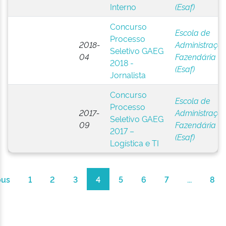
Interno
(Esaf)
Concurso
Escola de
Processo
2018-
Administraçã
Seletivo GAEG
04
Fazendária
2018 -
(Esaf)
Jornalista
Concurso
Escola de
Processo
2017-
Administraçã
Seletivo GAEG
09
Fazendária
2017 –
(Esaf)
Logística e TI
ous
1
2
3
4
5
6
7
...
8