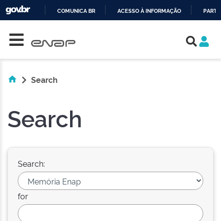
COMUNICA BR
ACESSO À INFORMAÇÃO
PARTI
Skip navigation
IR
PARA
O
CONTEÚDO
Search
Search
Search:
for