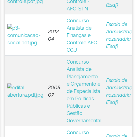
Controle -
(Esaf)
AFC-STN
Concurso
Escola de
Analista de
2012-
Administraçã
Finanças e
04
Fazendária
Controle AFC -
(Esaf)
CGU
Concurso
Analista de
Planejamento
Escola de
e Orçamento e
2005-
Administraçã
de Especialista
07
Fazendária
em Políticas
(Esaf)
Públicas e
Gestão
Governamental
Concurso
Escola de