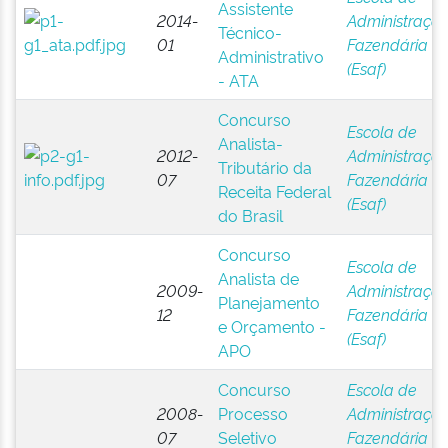
Assistente
2014-
Administraçã
Técnico-
01
Fazendária
Administrativo
(Esaf)
- ATA
Concurso
Escola de
Analista-
2012-
Administraçã
Tributário da
07
Fazendária
Receita Federal
(Esaf)
do Brasil
Concurso
Escola de
Analista de
2009-
Administraçã
Planejamento
12
Fazendária
e Orçamento -
(Esaf)
APO
Concurso
Escola de
2008-
Processo
Administraçã
07
Seletivo
Fazendária