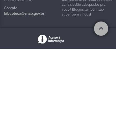
canais estão adequados pra
Contato
você? Elogios também são
biblioteca@enap.gov.br
super bem vindos!